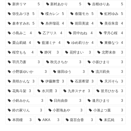
新井リマ
5
新村あかり
5
吉根ゆりあ
5
弥生みづき
5
楪カレン
5
春陽モカ
5
虹村ゆみ
5
倉本すみれ
5
糸井瑠花
4
前田美波
4
美谷朱音
4
小島みこ
4
乙アリス
4
田中ねね
4
雫月心桜
4
栗山莉緒
4
藍瀬ミナ
4
ゆめ莉りか
4
東條なつ
4
桜空もも
4
静河
3
花狩まい
3
北野未奈
3
羽月乃蒼
3
秋元さちか
3
小坂ひまり
3
小野坂ゆいか
3
篠田ゆう
3
流川莉央
3
美咲かんな
3
伊藤舞雪
3
石原希望
3
天川そら
3
花鳥斗架
3
水川潤
3
九井スナオ
3
皆月ひかる
3
小鈴みかん
3
日向由奈
3
逢月ひまり
3
鈴の家りん
3
小那海あや
3
小湊よつ葉
3
本田瞳
3
AIKA
3
葵百合香
3
末広純
3