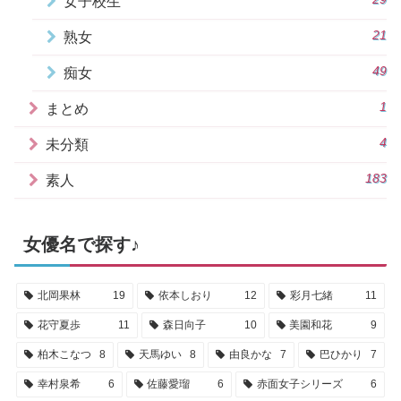
女子校生
21
熟女
49
痴女
1
まとめ
4
未分類
183
素人
女優名で探す♪
北岡果林
19
依本しおり
12
彩月七緒
11
花守夏歩
11
森日向子
10
美園和花
9
柏木こなつ
8
天馬ゆい
8
由良かな
7
巴ひかり
7
幸村泉希
6
佐藤愛瑠
6
赤面女子シリーズ
6