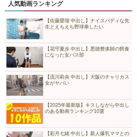
人気動画ランキング
【佐藤愛瑠 中出し】ナイスバディな先
生とえちえち野球拳したい
【花守夏歩 中出し】悪徳整体師の餌食
になった女バス部
【流川莉央 中出し】大阪のチャリカス
女がヤバい
【2025年最新版】キスしながら中出し
のある動画ランキング10選
【彩月七緒 中出し】新人爆乳ママとの