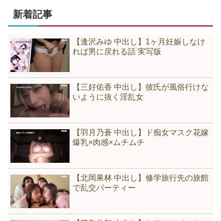
新着記事
【逢沢みゆ 中出し】1ヶ月妊娠しなけ
れば男に戻れる話 実写版
【三好佑香 中出し】彼氏が風俗行けな
いように抜く淫乱女
【羽月乃蒼 中出し】ド痴女マスク花嫁
爆乳×肉感×ムチムチ
【北岡果林 中出し】修学旅行先の旅館
で乱交パーティー